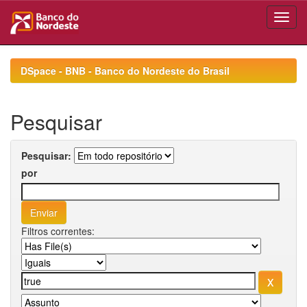
Skip
navigation
DSpace - BNB - Banco do Nordeste do Brasil
Pesquisar
Pesquisar:
por
Filtros correntes: