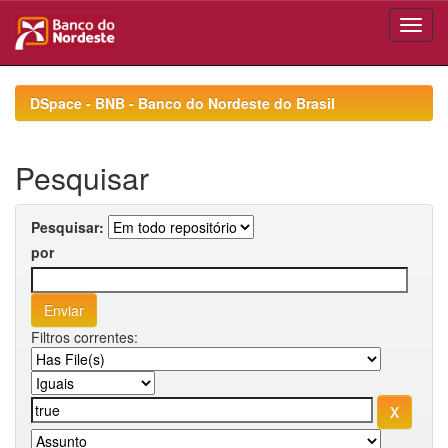
Skip
navigation
DSpace - BNB - Banco do Nordeste do Brasil
Pesquisar
Pesquisar:
por
Filtros correntes: