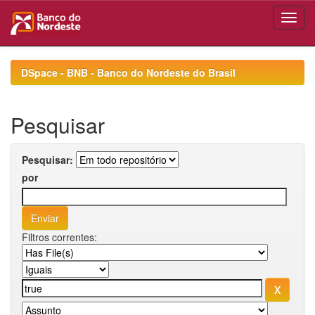
Skip
navigation
DSpace - BNB - Banco do Nordeste do Brasil
Pesquisar
Pesquisar:
por
Filtros correntes: