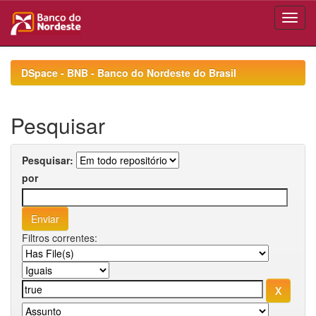
Skip
navigation
DSpace - BNB - Banco do Nordeste do Brasil
Pesquisar
Pesquisar:
por
Filtros correntes: