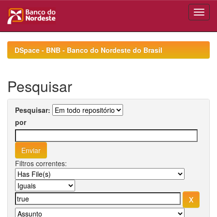
Skip
navigation
DSpace - BNB - Banco do Nordeste do Brasil
Pesquisar
Pesquisar:
por
Filtros correntes: