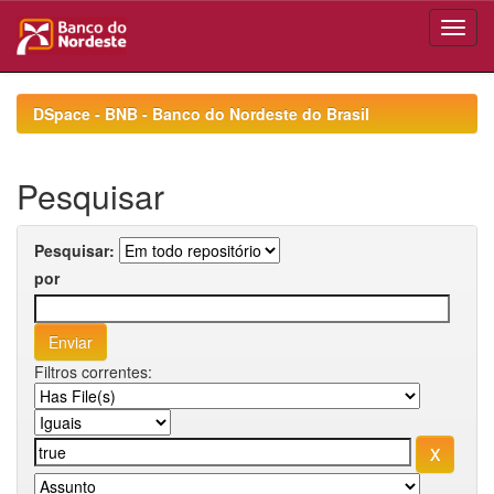
Skip
navigation
DSpace - BNB - Banco do Nordeste do Brasil
Pesquisar
Pesquisar:
por
Filtros correntes: