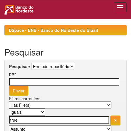
Skip
navigation
DSpace - BNB - Banco do Nordeste do Brasil
Pesquisar
Pesquisar:
por
Filtros correntes: