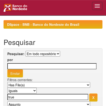
Skip
navigation
DSpace - BNB - Banco do Nordeste do Brasil
Pesquisar
Pesquisar:
por
Filtros correntes: