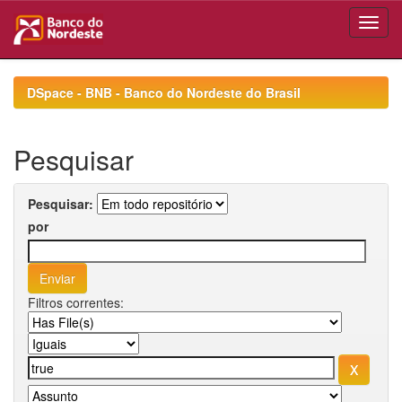
Skip
navigation
DSpace - BNB - Banco do Nordeste do Brasil
Pesquisar
Pesquisar:
por
Filtros correntes: