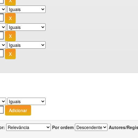
or:
Por ordem
Autores/Regi