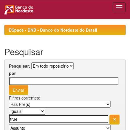
Skip
navigation
DSpace - BNB - Banco do Nordeste do Brasil
Pesquisar
Pesquisar:
por
Filtros correntes: