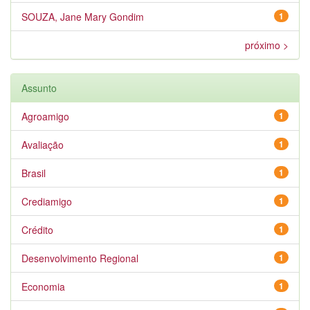
SOUZA, Jane Mary Gondim
1
próximo >
Assunto
Agroamigo
1
Avaliação
1
Brasil
1
Crediamigo
1
Crédito
1
Desenvolvimento Regional
1
Economia
1