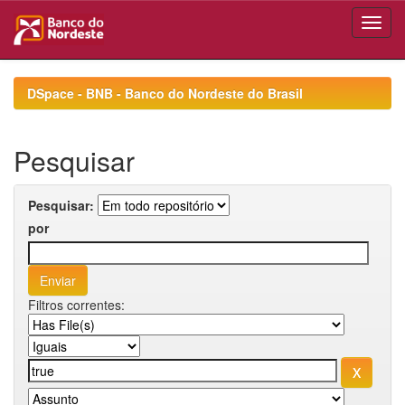
Skip
navigation
DSpace - BNB - Banco do Nordeste do Brasil
Pesquisar
Pesquisar:
por
Filtros correntes: