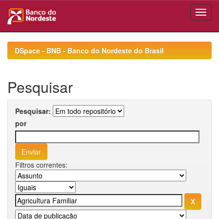
Skip
navigation
DSpace - BNB - Banco do Nordeste do Brasil
Pesquisar
Pesquisar:
por
Filtros correntes: