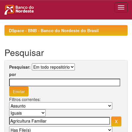
Skip
navigation
DSpace - BNB - Banco do Nordeste do Brasil
Pesquisar
Pesquisar:
por
Filtros correntes: