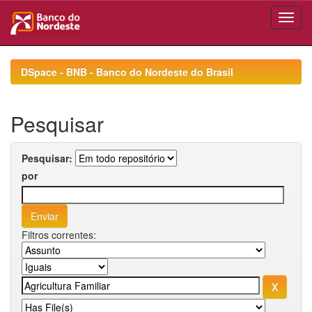
Skip
navigation
DSpace - BNB - Banco do Nordeste do Brasil
Pesquisar
Pesquisar:
por
Filtros correntes: