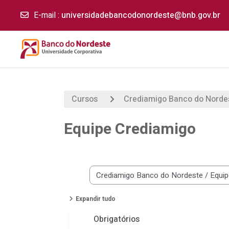
E-mail
:
universidadebancodonordeste@bnb.gov.br
Ir para o conteúdo principal
Cursos
Crediamigo Banco do Norde
Equipe Crediamigo
Categorias de Cursos
Expandir tudo
Obrigatórios