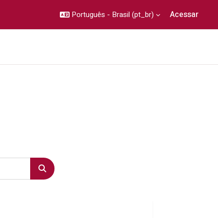
Acessar
Português - Brasil ‎(pt_br)‎
ste
Validar Certificado
Termo de Aceite
Ajuda
Buscar cursos