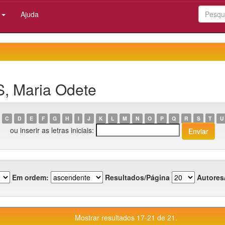
:
Ajuda
S, Maria Odete
C
D
E
F
G
H
I
J
K
L
M
N
O
P
Q
R
S
T
U
ou inserir as letras iniciais:
Em ordem:
Resultados/Página
Autores
Mostrar resultados 17-21 de 21.