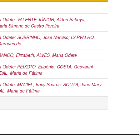
a Odete
;
VALENTE JÚNIOR, Airton Saboya
;
ria Simone de Castro Pereira
a Odete
;
SOBRINHO, José Narciso
;
CARVALHO,
Marques de
ANCO, Elizabeth
;
ALVES, Maria Odete
a Odete
;
PEIXOTO, Eugênio
;
COSTA, Geovanni
DAL, Maria de Fátima
a Odete
;
MACIEL, Iracy Soares
;
SOUZA, Jane Mary
AL, Maria de Fátima