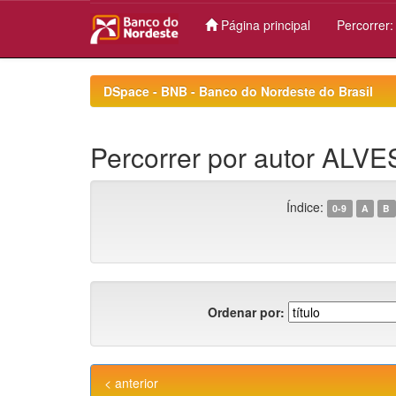
Página principal
Percorrer
Skip
navigation
DSpace - BNB - Banco do Nordeste do Brasil
Percorrer por autor ALVE
Índice:
0-9
A
B
Ordenar por:
< anterior