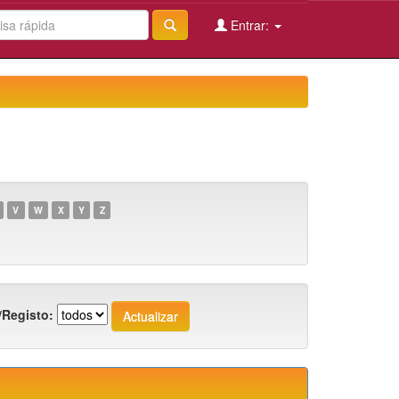
Entrar:
V
W
X
Y
Z
/Registo: