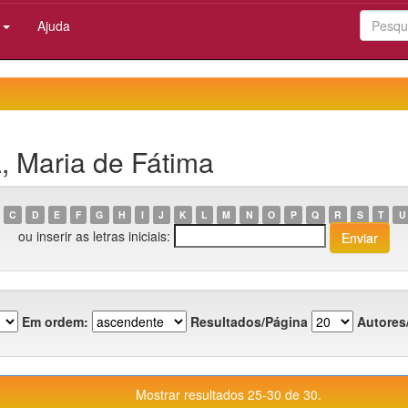
:
Ajuda
, Maria de Fátima
C
D
E
F
G
H
I
J
K
L
M
N
O
P
Q
R
S
T
U
ou inserir as letras iniciais:
Em ordem:
Resultados/Página
Autores
Mostrar resultados 25-30 de 30.