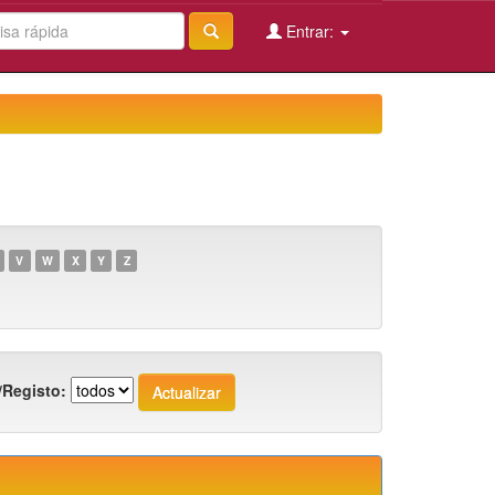
Entrar:
V
W
X
Y
Z
/Registo: