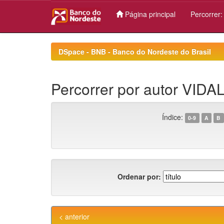
Página principal
Percorrer
Skip
navigation
DSpace - BNB - Banco do Nordeste do Brasil
Percorrer por autor VIDAL
Índice:
0-9
A
B
Ordenar por:
< anterior