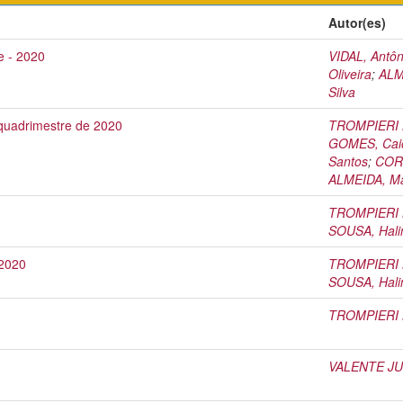
Autor(es)
e - 2020
VIDAL, Antôn
Oliveira
;
ALM
Silva
 quadrimestre de 2020
TROMPIERI N
GOMES, Caio
Santos
;
CORD
ALMEIDA, Ma
TROMPIERI N
SOUSA, Halin
 2020
TROMPIERI N
SOUSA, Halin
TROMPIERI N
VALENTE JUN