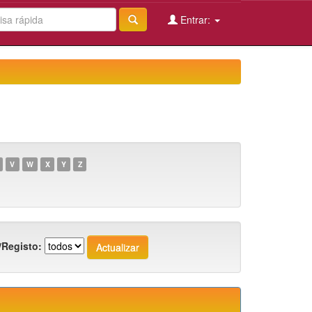
Entrar:
V
W
X
Y
Z
/Registo: