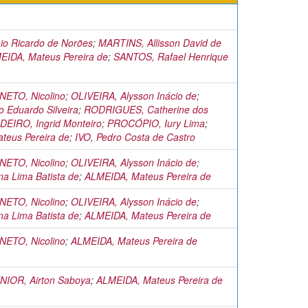
io Ricardo de Norões
;
MARTINS, Allisson David de
EIDA, Mateus Pereira de
;
SANTOS, Rafael Henrique
ETO, Nicolino
;
OLIVEIRA, Alysson Inácio de
;
 Eduardo Silveira
;
RODRIGUES, Catherine dos
EIRO, Ingrid Monteiro
;
PROCÓPIO, Iury Lima
;
teus Pereira de
;
IVO, Pedro Costa de Castro
ETO, Nicolino
;
OLIVEIRA, Alysson Inácio de
;
a Lima Batista de
;
ALMEIDA, Mateus Pereira de
ETO, Nicolino
;
OLIVEIRA, Alysson Inácio de
;
a Lima Batista de
;
ALMEIDA, Mateus Pereira de
ETO, Nicolino
;
ALMEIDA, Mateus Pereira de
IOR, Airton Saboya
;
ALMEIDA, Mateus Pereira de