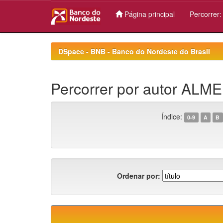
Página principal
Percorrer
Skip
navigation
DSpace - BNB - Banco do Nordeste do Brasil
Percorrer por autor ALME
Índice:
0-9
A
B
Ordenar por: