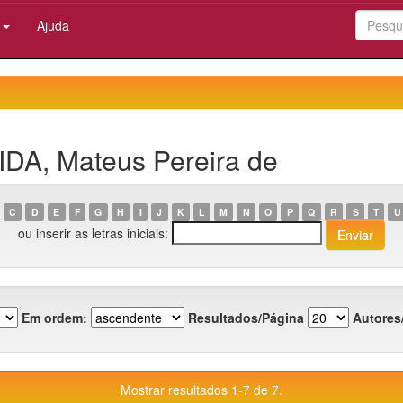
:
Ajuda
IDA, Mateus Pereira de
C
D
E
F
G
H
I
J
K
L
M
N
O
P
Q
R
S
T
U
ou inserir as letras iniciais:
Em ordem:
Resultados/Página
Autores
Mostrar resultados 1-7 de 7.