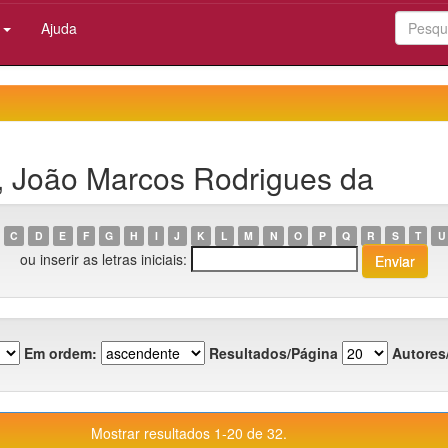
:
Ajuda
A, João Marcos Rodrigues da
C
D
E
F
G
H
I
J
K
L
M
N
O
P
Q
R
S
T
U
ou inserir as letras iniciais:
Em ordem:
Resultados/Página
Autores
Mostrar resultados 1-20 de 32.