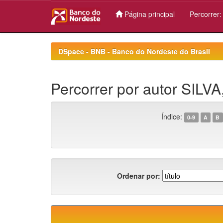
Página principal
Percorrer
Skip
navigation
DSpace - BNB - Banco do Nordeste do Brasil
Percorrer por autor SILV
Índice:
0-9
A
B
Ordenar por: