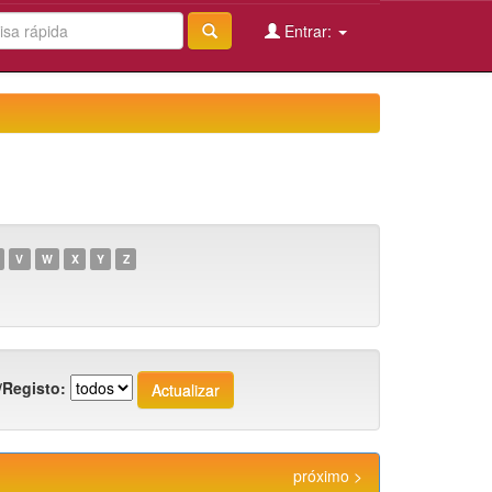
Entrar:
V
W
X
Y
Z
/Registo:
próximo >