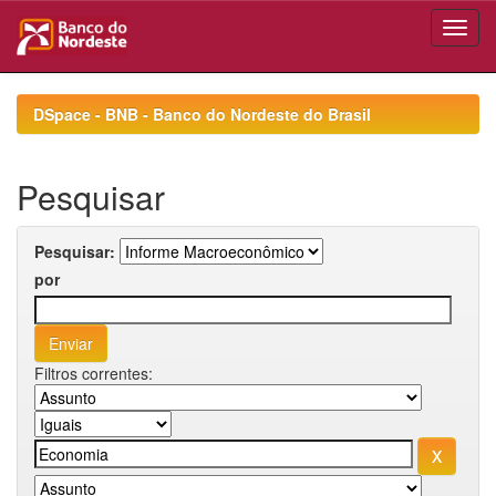
Skip
navigation
DSpace - BNB - Banco do Nordeste do Brasil
Pesquisar
Pesquisar:
por
Filtros correntes: