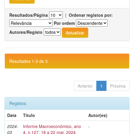
Resultados/Página
|
Ordenar registos por:
Por ordem
Autores/Registo
Resultados 1-3 de 3.
Anterior
1
Próxima
Registos:
Data
Título
Autor(es)
2024-
Informe Macroeconômico, ano
-
03
4, n.127, 18 a 22 mar. 2024