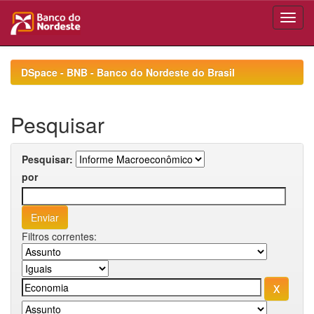
Skip
navigation
DSpace - BNB - Banco do Nordeste do Brasil
Pesquisar
Pesquisar:
por
Filtros correntes: