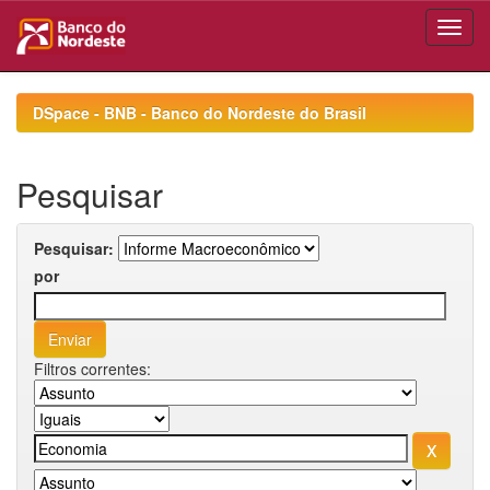
Skip
navigation
DSpace - BNB - Banco do Nordeste do Brasil
Pesquisar
Pesquisar:
por
Filtros correntes: