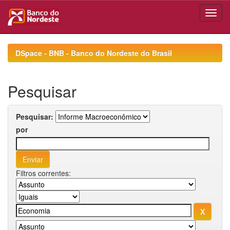
Skip
navigation
DSpace - BNB - Banco do Nordeste do Brasil
Pesquisar
Pesquisar:
por
Filtros correntes: