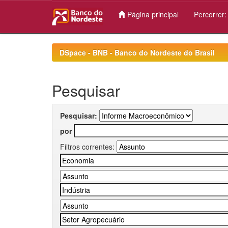
Página principal
Percorrer
Skip
navigation
DSpace - BNB - Banco do Nordeste do Brasil
Pesquisar
Pesquisar:
por
Filtros correntes: