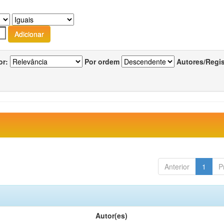
or:
Por ordem
Autores/Regi
Anterior
1
P
Autor(es)