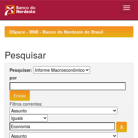
Skip
navigation
DSpace - BNB - Banco do Nordeste do Brasil
Pesquisar
Pesquisar:
por
Filtros correntes: