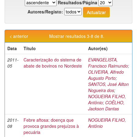
Resultados/Página
Autores/Registo:
< anterior
Mostrar resultados 3-8 de 8.
Data
Título
Autor(es)
2011-
Caracterização do sistema de
EVANGELISTA,
05
abate de bovinos no Nordeste
Francisco Raimundo
;
OLIVEIRA, Alfredo
Augusto Porto
;
SANTOS, José Ailton
Nogueira dos
;
NOGUEIRA FILHO,
Antônio
;
COÊLHO,
Jackson Dantas
2011-
Febre aftosa: doença que
NOGUEIRA FILHO,
08
provoca grandes prejuízos à
Antônio
pecuária