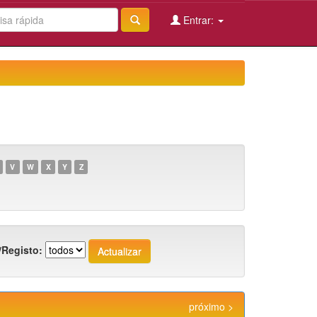
Entrar:
V
W
X
Y
Z
/Registo:
próximo >