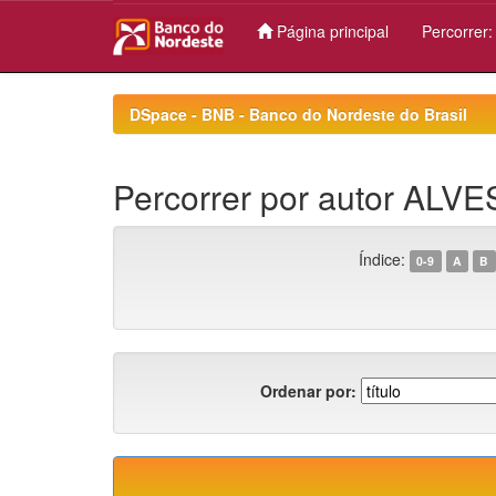
Página principal
Percorrer
Skip
navigation
DSpace - BNB - Banco do Nordeste do Brasil
Percorrer por autor ALVE
Índice:
0-9
A
B
Ordenar por: