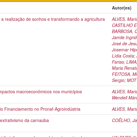
Autor(es)
 realização de sonhos e transformando a agricultura
ALVES, Mari
CASTILHO E 
BARBOSA, Cr
Jamile Ingri
José de Jes
Josemar Hipó
Lídia Costa
;
Farias
;
LIMA,
Maria Renat
FEITOSA, Mi
Sergio
;
MOTT
impactos macroeconômicos nos municípios
ALVES, Mari
Wendell Márc
 do Financiamento no Pronaf-Agroindústria
ALVES, Mari
 extrativismo da carnaúba
COÊLHO, Ja