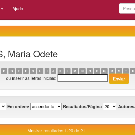
:
Ajuda
S, Maria Odete
C
D
E
F
G
H
I
J
K
L
M
N
O
P
Q
R
S
T
U
ou inserir as letras iniciais:
Em ordem:
Resultados/Página
Autores
Mostrar resultados 1-20 de 21.