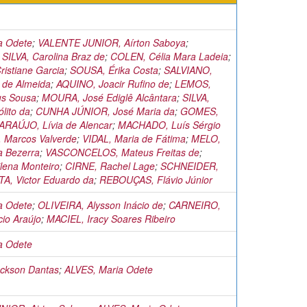
a Odete
;
VALENTE JUNIOR, Aírton Saboya
;
SILVA, Carolina Braz de
;
COLEN, Célia Mara Ladeia
;
istiane Garcia
;
SOUSA, Érika Costa
;
SALVIANO,
d de Almeida
;
AQUINO, Joacir Rufino de
;
LEMOS,
us Sousa
;
MOURA, José Ediglê Alcântara
;
SILVA,
lito da
;
CUNHA JÚNIOR, José Maria da
;
GOMES,
ARAÚJO, Lívia de Alencar
;
MACHADO, Luís Sérgio
 Marcos Valverde
;
VIDAL, Maria de Fátima
;
MELO,
a Bezerra
;
VASCONCELOS, Mateus Freitas de
;
lena Monteiro
;
CIRNE, Rachel Lage
;
SCHNEIDER,
A, Victor Eduardo da
;
REBOUÇAS, Flávio Júnior
a Odete
;
OLIVEIRA, Alysson Inácio de
;
CARNEIRO,
io Araújo
;
MACIEL, Iracy Soares Ribeiro
a Odete
ckson Dantas
;
ALVES, Maria Odete