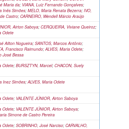
é Maria da
;
VIANA, Luiz Fernando Gonçalves
;
a Inês Simões
;
MELO, Maria Renata Bezerra
;
IVO,
 de Castro
;
CARNEIRO, Wendell Márcio Araújo
IOR, Airton Saboya
;
CERQUEIRA, Viviane Queiroz
;
a Odete
é Ailton Nogueira
;
SANTOS, Marcos Antônio
;
, Francisco Raimundo
;
ALVES, Maria Odete
;
o José Bessa
a Odete
;
BURSZTYN, Marcel
;
CHACON, Suely
a Inez Simões
;
ALVES, Maria Odete
a Odete
;
VALENTE JÚNIOR, Airton Saboya
a Odete
;
VALENTE JÚNIOR, Airton Saboya
;
ria Simone de Castro Pereira
a Odete
;
SOBRINHO, José Narciso
;
CARVALHO,