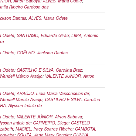
IOR, Airton Saboya
;
ALVES, Maria Odete
;
ila Ribeiro Cardoso dos
ckson Dantas
;
ALVES, Maria Odete
a Odete
;
SANTIAGO, Eduardo Girão
;
LIMA, Antonio
ra
a Odete
;
COÊLHO, Jackson Dantas
a Odete
;
CASTILHO E SILVA, Carolina Braz
;
endell Márcio Araújo
;
VALENTE JUNIOR, Airton
a Odete
;
ARAÚJO, Lídia Maria Vasconcelos de
;
endell Márcio Araújo
;
CASTILHO E SILVA, Carolina
RA, Alysson Inácio de
a Odete
;
VALENTE JÚNIOR, Airton Saboya
;
ysson Inácio de
;
CARNEIRO, Diego
;
CASTELO
zabeth
;
MACIEL, Iracy Soares Ribeiro
;
CAMBOTA,
Nogueira
;
SOUZA, Jane Mary Gondim
;
CUNHA