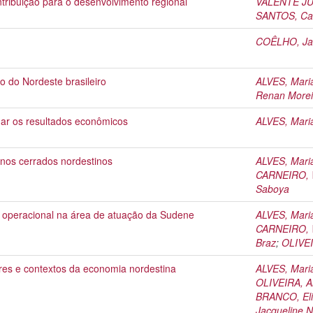
tribuição para o desenvolvimento regional
VALENTE JUN
SANTOS, Cam
COÊLHO, Ja
o do Nordeste brasileiro
ALVES, Mari
Renan Morei
mar os resultados econômicos
ALVES, Mari
 nos cerrados nordestinos
ALVES, Mari
CARNEIRO, W
Saboya
o operacional na área de atuação da Sudene
ALVES, Mari
CARNEIRO, W
Braz
;
OLIVEI
ores e contextos da economia nordestina
ALVES, Mari
OLIVEIRA, Al
BRANCO, Eli
Jacqueline 