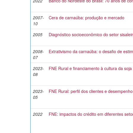
2022
Banco do Nordeste do Brasil: 70 anos de con
2007-
Cera de carnaúba: produção e mercado
10
2005
Diagnóstico socioeconômico do setor sisaleir
2008-
Extrativismo da carnaúba: o desafio de esti
07
2023-
FNE Rural e financiamento à cultura da soja
08
2023-
FNE Rural: perfil dos clientes e desempenh
05
2022
FNE: impactos do crédito em diferentes set