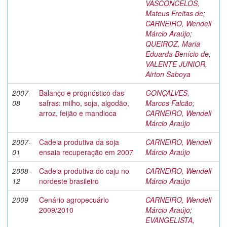
VASCONCELOS,
Mateus Freitas de
;
CARNEIRO, Wendell
Márcio Araújo
;
QUEIROZ, Maria
Eduarda Benício de
;
VALENTE JUNIOR,
Airton Saboya
2007-
Balanço e prognóstico das
GONÇALVES,
08
safras: milho, soja, algodão,
Marcos Falcão
;
arroz, feijão e mandioca
CARNEIRO, Wendell
Márcio Araújo
2007-
Cadeia produtiva da soja
CARNEIRO, Wendell
01
ensaia recuperação em 2007
Márcio Araújo
2008-
Cadeia produtiva do caju no
CARNEIRO, Wendell
12
nordeste brasileiro
Márcio Araújo
2009
Cenário agropecuário
CARNEIRO, Wendell
2009/2010
Márcio Araújo
;
EVANGELISTA,