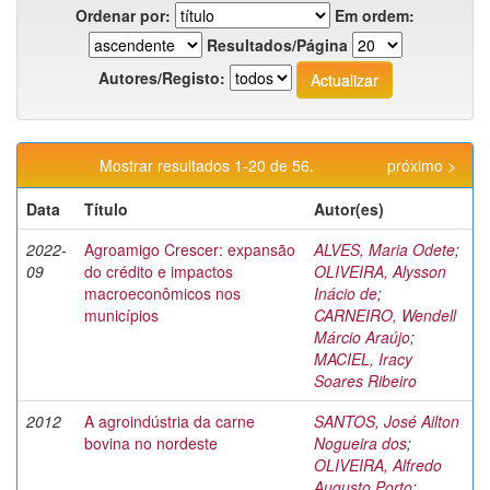
Ordenar por:
Em ordem:
Resultados/Página
Autores/Registo:
Mostrar resultados 1-20 de 56.
próximo >
Data
Título
Autor(es)
2022-
Agroamigo Crescer: expansão
ALVES, Maria Odete
;
09
do crédito e impactos
OLIVEIRA, Alysson
macroeconômicos nos
Inácio de
;
municípios
CARNEIRO, Wendell
Márcio Araújo
;
MACIEL, Iracy
Soares Ribeiro
2012
A agroindústria da carne
SANTOS, José Ailton
bovina no nordeste
Nogueira dos
;
OLIVEIRA, Alfredo
Augusto Porto
;