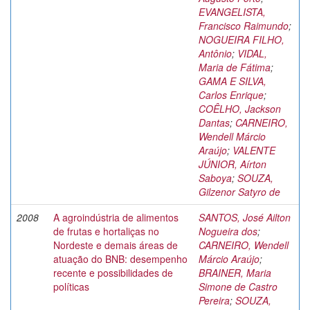
EVANGELISTA,
Francisco Raimundo
;
NOGUEIRA FILHO,
Antônio
;
VIDAL,
Maria de Fátima
;
GAMA E SILVA,
Carlos Enrique
;
COÊLHO, Jackson
Dantas
;
CARNEIRO,
Wendell Márcio
Araújo
;
VALENTE
JÚNIOR, Aírton
Saboya
;
SOUZA,
Gilzenor Satyro de
2008
A agroindústria de alimentos
SANTOS, José Ailton
de frutas e hortaliças no
Nogueira dos
;
Nordeste e demais áreas de
CARNEIRO, Wendell
atuação do BNB: desempenho
Márcio Araújo
;
recente e possibilidades de
BRAINER, Maria
políticas
Simone de Castro
Pereira
;
SOUZA,