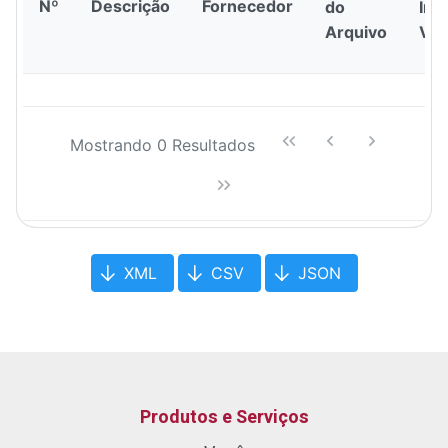
Nº
Descrição
Fornecedor
do
Iníc
Arquivo
Vig
Mostrando 0 Resultados
XML
CSV
JSON
Produtos e Serviços