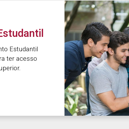
studantil
to Estudantil
a ter acesso
perior.