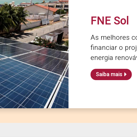
FNE Sol
As melhores c
financiar o pro
energia renováv
Saiba mais