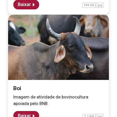
Baixar
999 KB
jpg
Boi
Imagem de atividade de bovinocultura
apoiada pelo BNB.
Baixar
2.2 MB
jpg