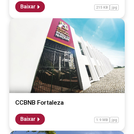
Baixar
215 KB
jpg
CCBNB Fortaleza
Baixar
1.9 MB
jpg