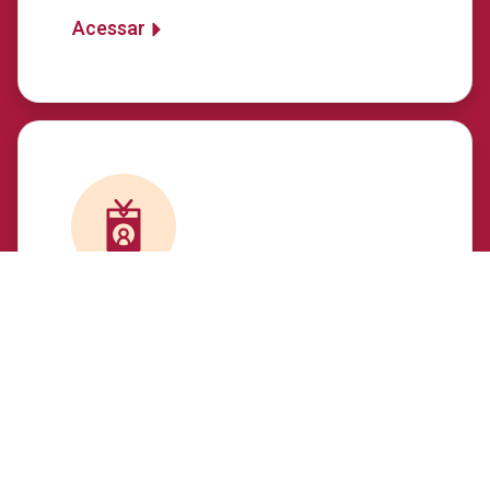
Acessar
Servidores (ou Empregados
Públicos)
Nesta seção, são divulgadas
informações sobre os concursos
públicos de provimento de cargos e a
relação dos empregados lotados ou em