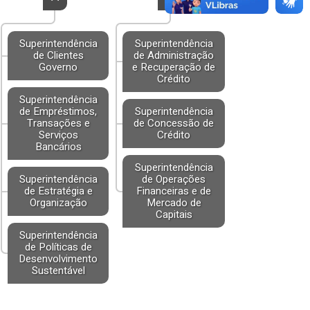
Superintendência
Superintendência
de Clientes
de Administração
Governo
e Recuperação de
Crédito
Superintendência
de Empréstimos,
Superintendência
Transações e
de Concessão de
Serviços
Crédito
Bancários
Superintendência
Superintendência
de Operações
de Estratégia e
Financeiras e de
Organização
Mercado de
Capitais
Superintendência
de Políticas de
Desenvolvimento
Sustentável