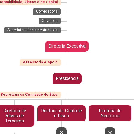
entabilidade, Riscos e de Capital
Corregedoria
Ouvidoria
Superintendência de Auditoria
Diretoria Executiva
Assessoria e Apoio
Presidência
Secretaria da Comissão de Ética
Diretoria de
Diretoria de Controle
Diretoria de
Ativos de
e Risco
Negócios
Terceiros