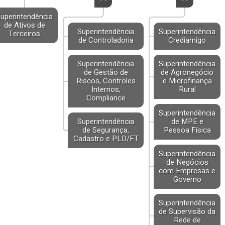
uperintendência
de Ativos de
Superintendência
Superintendência
Terceiros
de Controladoria
Crediamigo
Superintendência
Superintendência
de Gestão de
de Agronegócio
Riscos, Controles
e Microfinança
Internos,
Rural
Compliance
Superintendência
Superintendência
de MPE e
de Segurança,
Pessoa Física
Cadastro e PLD/FT
Superintendência
de Negócios
com Empresas e
Governo
Superintendência
de Supervisão da
Rede de