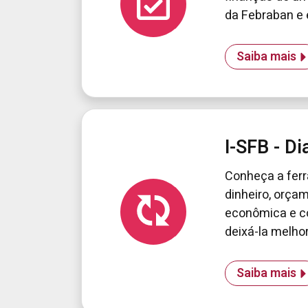
da Febraban e e
Saiba mais
I-SFB - D
Conheça a ferr
dinheiro, orçam
econômica e c
deixá-la melhor
Saiba mais