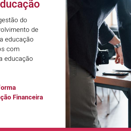
Educação
gestão do
olvimento de
da educação
os com
 a educação
forma
ção Financeira