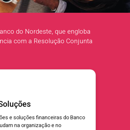
 Banco do Nordeste, que engloba
ância com a Resolução Conjunta
 Soluções
ões e soluções financeiras do Banco
ajudam na organização e no