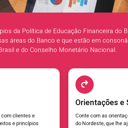
ípios da Política de Educação Financeira do
rsas áreas do Banco e que estão em conson
Brasil e do Conselho Monetário Nacional.
Orientações e
, com clientes e
Conte com as orientaç
itos e princípios
do Nordeste, que lhe 