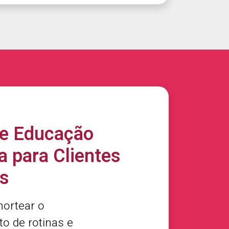
de Educação
a para Clientes
os
 nortear o
o de rotinas e