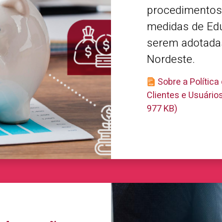
procedimentos
medidas de Ed
serem adotada
Nordeste.
Sobre a Polític
Clientes e Usuário
977 KB)