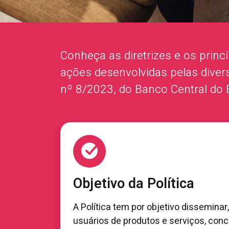
Conheça as diretrizes e os princ
ações desenvolvidas pelas dive
nº 8/2023, do Banco Central do 
Objetivo da Política
A Política tem por objetivo disseminar
usuários de produtos e serviços, conce