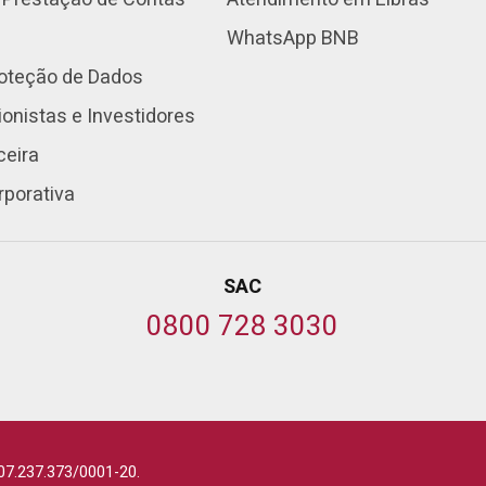
WhatsApp BNB
roteção de Dados
onistas e Investidores
ceira
rporativa
SAC
0800 728 3030
07.237.373/0001-20.