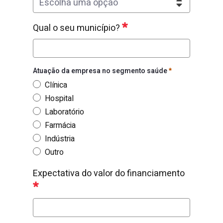
Escolha uma opção
Qual o seu Estado?
Obrigatório
Qual o seu município?
Qual o seu município?
Obrigatório
Atuação da empresa no segmento saúde
Clínica
Hospital
Laboratório
Farmácia
Indústria
Outro
Atuação da empresa no segmento saúde
Obrig
Expectativa do valor do financiamento