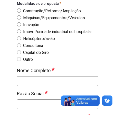
Expectativa do valor do financiamento
Obrigatór
Modalidade de proposta
Construção/Reforma/Ampliação
Máquinas/Equipamentos/Veículos
Inovação
Imóvel/unidade industrial ou hospitalar
Helicóptero/avião
Consultoria
Capital de Giro
Outro
Modalidade de proposta
Obrigatório
Nome Completo
Nome Completo
Obrigatório
Razão Social
Razão Social
Obrigatório