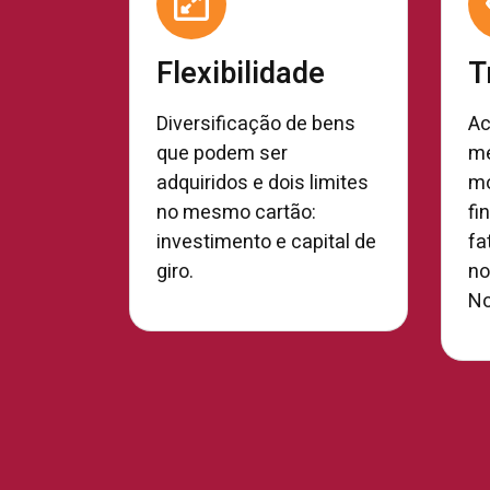
Flexibilidade
T
Diversificação de bens
Ac
que podem ser
me
adquiridos e dois limites
mo
no mesmo cartão:
fi
investimento e capital de
fa
giro.
no
No