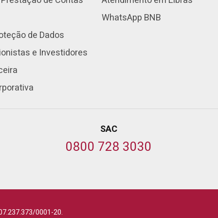
 Prestação de Contas
Atendimento em Libras
WhatsApp BNB
roteção de Dados
onistas e Investidores
ceira
rporativa
SAC
0800 728 3030
07.237.373/0001-20.