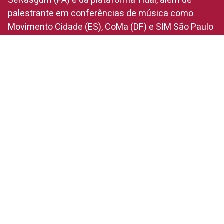
SeRasgum (PA) e da plataforma Tidal, além de
palestrante em conferências de música como
Movimento Cidade (ES), CoMa (DF) e SIM São Paulo
(SP).
Nando Magalhães
Arapiraquense, 34 anos, graduado em Psicologia
(UFAL), mestrado em Sociologia (PPGS/UFAL) e
doutorando em Sociologia (PPGS/UFPE).
Pesquisador de políticas culturais, músico,
compositor e produtor cultural. É membro fundador
da Associação Cultural Popfuzz e do selo editorial
Trajes Lunares. Fez parte do Conselho Nacional de
Política Cultural e do Conselho Municipal de
Políticas Culturais de Maceió. Idealizador e produtor
de uma série de projetos culturais, entre festivais
de música, mostras audiovisuais e exposições