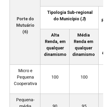
Tipologia Sub-regional
Porte do
do Município (
3
)
Re
Mutuário
R
(6)
Alta
Média
Renda, em
Renda em
(
qualquer
qualquer
as
dinamismo
dinamismo
Micro e
Pequena
100
100
Cooperativa
Pequena-
média
90
95