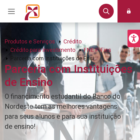
Produtos e Serviços
Crédito
Crédito para Investimento
FNE P-Fies
Parceria com Instituições de Ensino
Parceria com Instituições
de Ensino
O financimento estudantil do Banco do
Nordeste tem as melhores vantagens
para seus alunos e para sua instituição
de ensino!