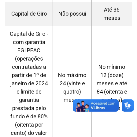
Até 36
Capital de Giro
Não possui
meses
Capital de Giro -
com garantia
FGI PEAC
(operações
contratadas a
No mínimo
partir de 1º de
No máximo
12 (doze)
janeiro de 2024
24 (vinte e
meses e até
e limite de
quatro)
84 (oitenta e
garantia
meses
quatros)
prestada pelo
meses
fundo é de 80%
(oitenta por
cento) do valor