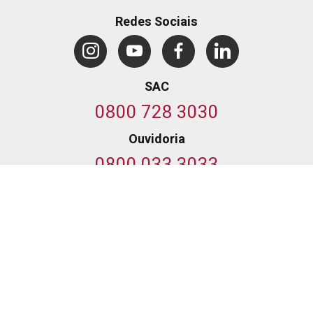
Redes Sociais
SAC
0800 728 3030
Ouvidoria
0800 033 3033
© 2026 Banco do Nordeste do Brasil S.A.
,
CNPJ 07.237.373/0001-20.
Av. Dr. Silas Munguba, 5.700
-
Passaré, Fortaleza, Ceará
-
Cep 60.743-902