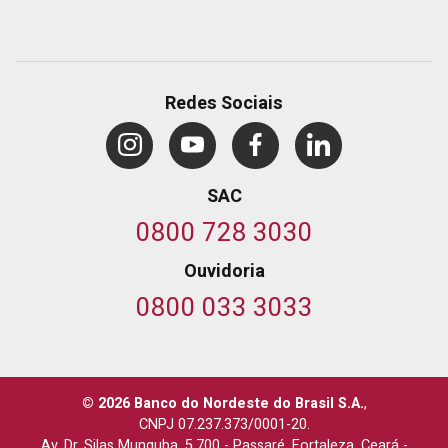
Redes Sociais
SAC
0800 728 3030
Ouvidoria
0800 033 3033
© 2026 Banco do Nordeste do Brasil S.A.
,
CNPJ 07.237.373/0001-20.
Av. Dr. Silas Munguba, 5.700
-
Passaré, Fortaleza, Ceará
-