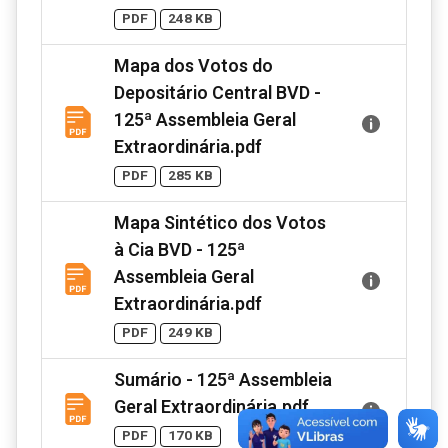
PDF
248 KB
Mapa dos Votos do
Depositário Central BVD -
125ª Assembleia Geral
Extraordinária.pdf
PDF
285 KB
Mapa Sintético dos Votos
à Cia BVD - 125ª
Assembleia Geral
Extraordinária.pdf
PDF
249 KB
Sumário - 125ª Assembleia
Geral Extraordinária.pdf
PDF
170 KB