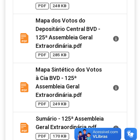
PDF
248 KB
Mapa dos Votos do
Depositário Central BVD -
125ª Assembleia Geral
Extraordinária.pdf
PDF
285 KB
Mapa Sintético dos Votos
à Cia BVD - 125ª
Assembleia Geral
Extraordinária.pdf
PDF
249 KB
Sumário - 125ª Assembleia
Geral Extraordinária.pdf
PDF
170 KB