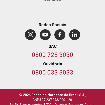
Redes Sociais
SAC
0800 728 3030
Ouvidoria
0800 033 3033
© 2026 Banco do Nordeste do Brasil S.A.
,
CNPJ 07.237.373/0001-20.
Av. Dr. Silas Munguba, 5.700
-
Passaré, Fortaleza, Ceará
-