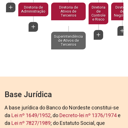
Diretoria de
Diretoria de
Diretoria
Diretori
Administração
Ativos de
de
de
Terceiros
Controle
Negóci
e Risco
Superintendência
de Ativos de
Terceiros
Base Jurídica
A base jurídica do Banco do Nordeste constitui-se
da
Lei nº 1649/1952
, do
Decreto-lei nº 1376/1974
e
da
Lei nº 7827/1989
; do Estatuto Social, que