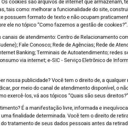
 Os cookies são arquivos de internet que armazenam, te
as, tais como: melhorar a funcionalidade do site, constru
nte possuem formato de texto e não ocupam praticament
bre ele no tópico “Como fazemos a gestão de cookies?”.
s canais de atendimento: Centro de Relacionamento com
 (Sudene); Fale Conosco; Rede de Agências; Rede de At
nternet Banking; Terminais de Autoatendimento; redes so
 consumo via internet; e-SIC - Serviço Eletrônico de Inf
er nossa publicidade? Você tem o direito de, a qualquer
dicar, por meio do canal de atendimento disponível, o nã
omo exercê-los, vá aos tópicos “Quais são seus direitos?
timento? É a manifestação livre, informada e inequívoc
uma finalidade determinada. Você tem o direito de reti
 tratamento de seus dados pessoais antes da retirada. 