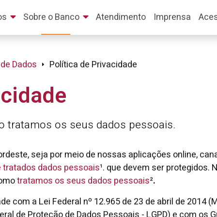
os
Sobre o Banco
Atendimento
Imprensa
Aces
 de Dados
Política de Privacidade
acidade
 tratamos os seus dados pessoais.
deste, seja por meio de nossas aplicações online, can
e tratados dados pessoais
¹. que devem ser protegidos. N
como
tratamos os seus dados pessoais
²
.
 com a Lei Federal nº 12.965 de 23 de abril de 2014 (Mar
 Geral de Proteção de Dados Pessoais - LGPD) e com os G